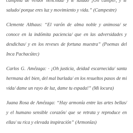
campiña de verdor henchida/ y te saludo ¡Oh campo!, y te
saludo/ porque eres luz y movimiento y vida.” (Campestre)
Clemente Althaus: “El varón de alma noble y animosa/ se
conoce en la indómita paciencia/ que en las adversidades y
desdichas/ y en los reveses de fortuna muestra” (Poemas del
Inca Pachacútec)
Carlos G. Amézaga: · ¡Oh justicia, deidad escarnecida/ santa
hermana del bien, del mal burlada/ en los resueltos pasos de mi
vida/ dame un rayo de luz, dame tu espada!” (Mi locura)
Juana Rosa de Amézaga: “Hay armonía entre las artes bellas/
y el humano sensible corazón/ que se retrata y reproduce en
ellas/ su rica y elevada inspiración” (Armonías)