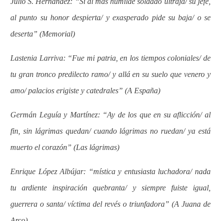
Julio S. Hernández: “Si al más humilde soldado ultraja/ su jefe,
al punto su honor despierta/ y exasperado pide su baja/ o se
deserta” (Memorial)
Lastenia Larriva: “Fue mi patria, en los tiempos coloniales/ de
tu gran tronco predilecto ramo/ y allá en su suelo que venero y
amo/ palacios erigiste y catedrales” (A España)
Germán Leguía y Martínez: “Ay de los que en su aflicción/ al
fin, sin lágrimas quedan/ cuando lágrimas no ruedan/ ya está
muerto el corazón” (Las lágrimas)
Enrique López Albújar: “mística y entusiasta luchadora/ nada
tu ardiente inspiración quebranta/ y siempre fuiste igual,
guerrera o santa/ víctima del revés o triunfadora” (A Juana de
Arco)