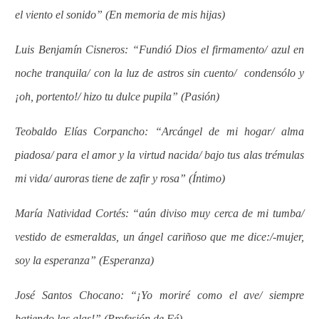
el viento el sonido” (En memoria de mis hijas)
Luis Benjamín Cisneros: “Fundió Dios el firmamento/ azul en
noche tranquila/ con la luz de astros sin cuento/
condensólo y
¡oh, portento!/ hizo tu dulce pupila” (Pasión)
Teobaldo Elías Corpancho: “Arcángel de mi hogar/ alma
piadosa/ para el amor y la virtud nacida/ bajo tus alas trémulas
mi vida/ auroras tiene de zafir y rosa” (Íntimo)
María Natividad Cortés: “aún diviso muy cerca de mi tumba/
vestido de esmeraldas, un ángel cariñoso que me dice:/-mujer,
soy la esperanza” (Esperanza)
José Santos Chocano: “¡Yo moriré como el ave/ siempre
batiendo las alas!” (Profesión de Fé)