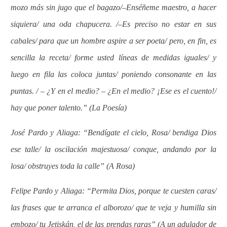
mozo más sin jugo que el bagazo/–Enséñeme maestro, a hacer
siquiera/ una oda chapucera. /–Es preciso no estar en sus
cabales/ para que un hombre aspire a ser poeta/ pero, en fin, es
sencilla la receta/ forme usted líneas de medidas iguales/ y
luego en fila las coloca juntas/ poniendo consonante en las
puntas. / – ¿Y en el medio? – ¿En el medio? ¡Ese es el cuento!/
hay que poner talento.” (La Poesía)
José Pardo y Aliaga: “Bendígate el cielo, Rosa/ bendiga Dios
ese talle/ la oscilación majestuosa/ conque, andando por la
losa/ obstruyes toda la calle” (A Rosa)
Felipe Pardo y Aliaga: “Permita Dios, porque te cuesten caras/
las frases que te arranca el alborozo/ que te veja y humilla sin
embozo/ tu Jetiskán, el de las prendas raras” (A un adulador de