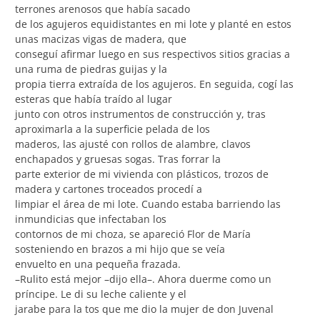
terrones arenosos que había sacado
de los agujeros equidistantes en mi lote y planté en estos
unas macizas vigas de madera, que
conseguí afirmar luego en sus respectivos sitios gracias a
una ruma de piedras guijas y la
propia tierra extraída de los agujeros. En seguida, cogí las
esteras que había traído al lugar
junto con otros instrumentos de construcción y, tras
aproximarla a la superficie pelada de los
maderos, las ajusté con rollos de alambre, clavos
enchapados y gruesas sogas. Tras forrar la
parte exterior de mi vivienda con plásticos, trozos de
madera y cartones troceados procedí a
limpiar el área de mi lote. Cuando estaba barriendo las
inmundicias que infectaban los
contornos de mi choza, se apareció Flor de María
sosteniendo en brazos a mi hijo que se veía
envuelto en una pequeña frazada.
–Rulito está mejor –dijo ella–. Ahora duerme como un
príncipe. Le di su leche caliente y el
jarabe para la tos que me dio la mujer de don Juvenal