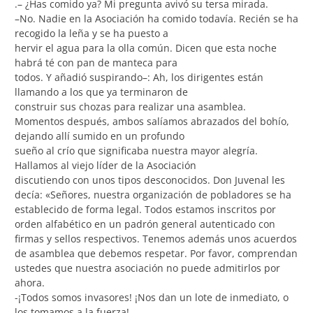
.– ¿Has comido ya? Mi pregunta avivó su tersa mirada.
–No. Nadie en la Asociación ha comido todavía. Recién se ha
recogido la leña y se ha puesto a
hervir el agua para la olla común. Dicen que esta noche
habrá té con pan de manteca para
todos. Y añadió suspirando–: Ah, los dirigentes están
llamando a los que ya terminaron de
construir sus chozas para realizar una asamblea.
Momentos después, ambos salíamos abrazados del bohío,
dejando allí sumido en un profundo
sueño al crío que significaba nuestra mayor alegría.
Hallamos al viejo líder de la Asociación
discutiendo con unos tipos desconocidos. Don Juvenal les
decía: «Señores, nuestra organización de pobladores se ha
establecido de forma legal. Todos estamos inscritos por
orden alfabético en un padrón general autenticado con
firmas y sellos respectivos. Tenemos además unos acuerdos
de asamblea que debemos respetar. Por favor, comprendan
ustedes que nuestra asociación no puede admitirlos por
ahora.
-¡Todos somos invasores! ¡Nos dan un lote de inmediato, o
los tomamos a la fuerza!.