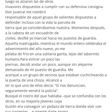
luego se alzaron las de otros
invasores dispuestos a cumplir con su defensiva consigna.
Don Juvenal me nombró
responsable de aquel grupo de valientes dispuestos a
defender incluso con la vida la parcela de
tierra que ya considerábamos nuestra. Momentos después,
a la cabeza de un escuadrón de
civiles, desfilé yo marcial hacia los puestos de guardia.
Aquella madrugada, mientras el mundo entero celebraba el
advenimiento del año nuevo, yo me
pelaba de frío en una solitaria garita, lejos del laberinto
humano.Para estirar un poco las
piernas, decidí andar un poco, aunque sin alejarme
demasiado de mi puesto de guardia. Me
acerqué a un grupo de vecinos que estaban cuchicheando a
la puerta de una choza. Alcancé a
oír lo que uno de ellos decía: “Si nos denuncian,
seguramente vendrá la policía”.
Busqué el rostro del que hablaba –que se confundía con los
otros, en su mayoría jóvenes cuya
ilusión era conseguir un pedazo de tierra donde vivir con
sus parientes–, e intenté darle ánimo.