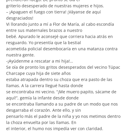
griterío desesperado de nuestras mujeres e hijos.
– ¡Apaguen el fuego con tierra! ¡Váyanse de aquí
desgraciados!
Vi llorando junto a mí a Flor de María, al cabo escondía
entre sus maternales brazos a nuestro
bebé. Apurado le aconsejé que corriera hacia atrás en
resguardo. Yo presentía que la bestial
acometida policial desembocaría en una matanza contra
nuestra gente.
-¡Ayúdenme a rescatar a mi hija!…
Se oía de pronto los gritos desesperados del vecino Túpac
Charcape cuya hija de siete años
estaba atrapada dentro su choza que era pasto de las
llamas. A la carrera llegué hasta donde
se encontraba mi vecino. “¡Me muero papito, sácame de
aquí!”, gemía la infante desde donde
se encontraba llamando a su padre de un modo que nos
desgarraba el corazón. Ante ello, y sin
pensarlo más el padre de la niña y yo nos metimos dentro
la choza envuelta por las llamas. En
el interior, el humo nos impedía ver con claridad.