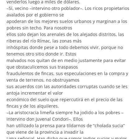
venderlos luego a miles de dólares.
–Sí, vecino –intervino otro poblador–. Los ricos propietarios
avalados por el gobierno se
apoderan de los mejores suelos urbanos y marginan a los
pobres sin techo. Para nosotros
ellos solo dejan los arenales de los alejados distritos, las
riberas del río Rímac, las zonas más
inhóspitas donde pese a todo debemos vivir, porque no
tenemos otro sitio donde ir. Estos
malvados nos quitan de en medio justamente para evitar
que obstaculicemos sus traspasos
fraudulentos de fincas, sus especulaciones en la compra y
venta de terrenos, no obstruyamos
sus acuerdos con las autoridades corruptas cuando se les
antoja incrementar el valor
económico del suelo que repercutirá en el precio de las
fincas y de los alquileres.
–La aristocracia limeña siempre ha jodido a los pobres –
intervino don Juvenal Condori–. Ellos
han utilizado la prensa para tildarnos de “cholada sucia”
que viene de la provincia a invadir la
Lima señorial. Han dicho que somos indios sucios y malos,