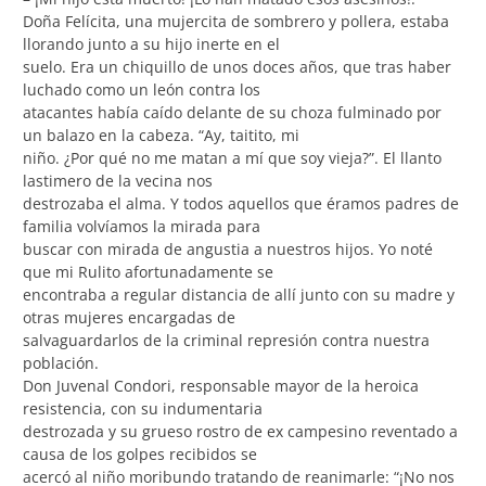
Doña Felícita, una mujercita de sombrero y pollera, estaba
llorando junto a su hijo inerte en el
suelo. Era un chiquillo de unos doces años, que tras haber
luchado como un león contra los
atacantes había caído delante de su choza fulminado por
un balazo en la cabeza. “Ay, taitito, mi
niño. ¿Por qué no me matan a mí que soy vieja?”. El llanto
lastimero de la vecina nos
destrozaba el alma. Y todos aquellos que éramos padres de
familia volvíamos la mirada para
buscar con mirada de angustia a nuestros hijos. Yo noté
que mi Rulito afortunadamente se
encontraba a regular distancia de allí junto con su madre y
otras mujeres encargadas de
salvaguardarlos de la criminal represión contra nuestra
población.
Don Juvenal Condori, responsable mayor de la heroica
resistencia, con su indumentaria
destrozada y su grueso rostro de ex campesino reventado a
causa de los golpes recibidos se
acercó al niño moribundo tratando de reanimarle: “¡No nos