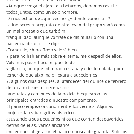
–Aunque venga el ejército a botarnos, debemos resistir
todos juntos, como un solo hombre.
–Si nos echan de aquí, vecino. ¿A dónde vamos a ir?
La indiscresta pregunta de otro joven del grupo sonó como
un mal presagio que turbó mi
tranquilidad, aunque yo traté de disimularlo con una
paciencia de actor. Le dije:
-Tranquilo, chino. Todo saldrá bien.
Y para no hablar más sobre el tema, me despedí de ellos.
Volví mis pasos hacia el puesto de
vigilancia, aunque mi mirada estaba ya destemplada por el
temor de que algo malo llegara a sucedernos.
Y, algunos días después, al atardecer del quince de febrero
de un año bisiesto, decenas de
tanquetas y camiones de la policía bloquearon las
principales entradas a nuestro campamento.
El pánico empezó a cundir entre los vecinos. Algunas
mujeres lanzaban gritos histéricos
asustando a sus pequeños hijos que corrían despavoridos
detrás de ellas. Varios ancianos
enclenques aligeraron el paso en busca de guarida. Solo los