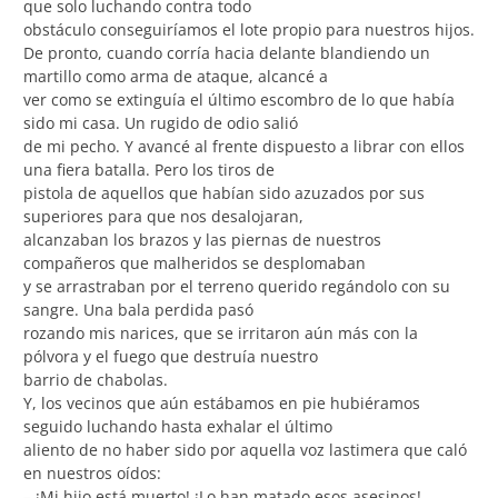
que solo luchando contra todo
obstáculo conseguiríamos el lote propio para nuestros hijos.
De pronto, cuando corría hacia delante blandiendo un
martillo como arma de ataque, alcancé a
ver como se extinguía el último escombro de lo que había
sido mi casa. Un rugido de odio salió
de mi pecho. Y avancé al frente dispuesto a librar con ellos
una fiera batalla. Pero los tiros de
pistola de aquellos que habían sido azuzados por sus
superiores para que nos desalojaran,
alcanzaban los brazos y las piernas de nuestros
compañeros que malheridos se desplomaban
y se arrastraban por el terreno querido regándolo con su
sangre. Una bala perdida pasó
rozando mis narices, que se irritaron aún más con la
pólvora y el fuego que destruía nuestro
barrio de chabolas.
Y, los vecinos que aún estábamos en pie hubiéramos
seguido luchando hasta exhalar el último
aliento de no haber sido por aquella voz lastimera que caló
en nuestros oídos:
– ¡Mi hijo está muerto! ¡Lo han matado esos asesinos!.