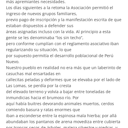
más apremiantes necesidades.
Los días siguientes a la retoma la Asociación permitió el
ingreso de nuevos grupos familiares,
previo pago de inscripción y la manifestación escrita de que
estaban dispuestos a defender sus
áreas asignadas incluso con la vida. Al principio a esta
gente se les denominaba “los sin techo”,
pero conforme cumplían con el reglamento asociativo iban
regularizando su situación, lo que
por supuesto permitía el desarrollo poblacional de Perú
Nuevo.
Nuestro pueblo en realidad no era más que un laberinto de
casuchas mal ensartadas en
callecitas peladas y deformes que se elevaba por el lado de
Las Lomas, se perdía por la cresta
del elevado terreno y volvía a bajar entre toneladas de
inmundicias hacia el brumoso río. Por
aquí había buitres devorando animales muertos, cerdos
comiendo basura y ratas enormes que
iban a esconderse entre la espinosa mala hierba; por allá
abundaban los pantanos de arena movediza entre cubierta
por troncos secos de árboles, maleza silvestre y piedras, y