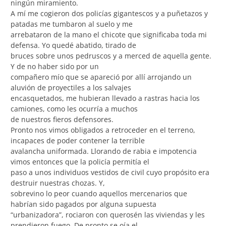
ningún miramiento.
A mí me cogieron dos policías gigantescos y a puñetazos y
patadas me tumbaron al suelo y me
arrebataron de la mano el chicote que significaba toda mi
defensa. Yo quedé abatido, tirado de
bruces sobre unos pedruscos y a merced de aquella gente.
Y de no haber sido por un
compañero mío que se apareció por allí arrojando un
aluvión de proyectiles a los salvajes
encasquetados, me hubieran llevado a rastras hacia los
camiones, como les ocurría a muchos
de nuestros fieros defensores.
Pronto nos vimos obligados a retroceder en el terreno,
incapaces de poder contener la terrible
avalancha uniformada. Llorando de rabia e impotencia
vimos entonces que la policía permitía el
paso a unos individuos vestidos de civil cuyo propósito era
destruir nuestras chozas. Y,
sobrevino lo peor cuando aquellos mercenarios que
habrían sido pagados por alguna supuesta
“urbanizadora”, rociaron con querosén las viviendas y les
prendieron fuego. De pronto se oía el