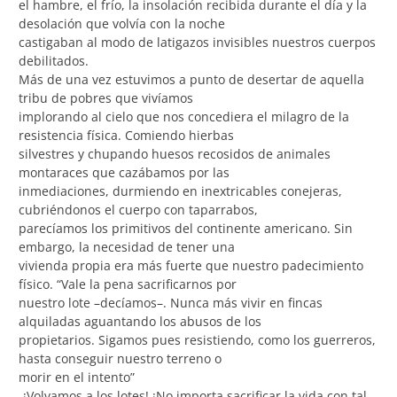
el hambre, el frío, la insolación recibida durante el día y la
desolación que volvía con la noche
castigaban al modo de latigazos invisibles nuestros cuerpos
debilitados.
Más de una vez estuvimos a punto de desertar de aquella
tribu de pobres que vivíamos
implorando al cielo que nos concediera el milagro de la
resistencia física. Comiendo hierbas
silvestres y chupando huesos recosidos de animales
montaraces que cazábamos por las
inmediaciones, durmiendo en inextricables conejeras,
cubriéndonos el cuerpo con taparrabos,
parecíamos los primitivos del continente americano. Sin
embargo, la necesidad de tener una
vivienda propia era más fuerte que nuestro padecimiento
físico. “Vale la pena sacrificarnos por
nuestro lote –decíamos–. Nunca más vivir en fincas
alquiladas aguantando los abusos de los
propietarios. Sigamos pues resistiendo, como los guerreros,
hasta conseguir nuestro terreno o
morir en el intento”
-¡Volvamos a los lotes! ¡No importa sacrificar la vida con tal