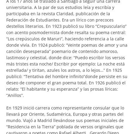
A los 17 años se trasladó a Santiago a seguir una carrera
universitaria. A la par de sus estudios leía y escribía y
participaba en la revista Claridad, publicación de la
Federación de Estudiantes. Era un lírico con precoces
destellos literarios. En 1923 publicó su libro “Crepusculario”
con acento posmodernista donde resalta su poema central:
“Los crepúsculos de Maruri”, haciendo referencia a la calle
donde vivía. En 1924 publicó: “Veinte poemas de amor y una
canción desesperada” poemario de contenido amoroso,
lastimoso y celestial, donde dice: “Puedo escribir los versos
más tristes esta noche/ Escribir por ejemplo: La noche está
estrellada/ y tiritan, azules los astros, a lo lejos…” En 1925
publicó: “Tentativa del hombre infinito”donde persiste en su
deseo de componer el gran poema total. En 1926 publicó el
relato: “El habitante y su esperanza” y las prosas líricas:
“Anillos”.
En 1929 inició carrera como representante consular que lo
llevará por Oriente, Sudamérica, Europa y otras partes del
mundo. Viajó a Madrid llevándose sus poemas iniciales de
“Residencia en la Tierra” poblada de versos originales que
cautivaron a poetas como Rafael Alberti, Gerardo Diego,