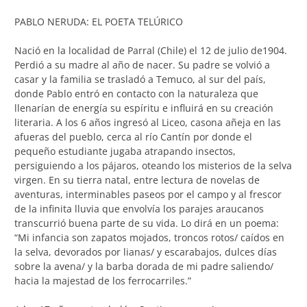
PABLO NERUDA: EL POETA TELÚRICO
Nació en la localidad de Parral (Chile) el 12 de julio de1904.
Perdió a su madre al año de nacer. Su padre se volvió a
casar y la familia se trasladó a Temuco, al sur del país,
donde Pablo entró en contacto con la naturaleza que
llenarían de energía su espíritu e influirá en su creación
literaria. A los 6 años ingresó al Liceo, casona añeja en las
afueras del pueblo, cerca al río Cantín por donde el
pequeño estudiante jugaba atrapando insectos,
persiguiendo a los pájaros, oteando los misterios de la selva
virgen. En su tierra natal, entre lectura de novelas de
aventuras, interminables paseos por el campo y al frescor
de la infinita lluvia que envolvía los parajes araucanos
transcurrió buena parte de su vida. Lo dirá en un poema:
“Mi infancia son zapatos mojados, troncos rotos/ caídos en
la selva, devorados por lianas/ y escarabajos, dulces días
sobre la avena/ y la barba dorada de mi padre saliendo/
hacia la majestad de los ferrocarriles.”