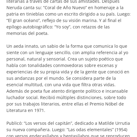
literarias a través de cartas de sus amistades. Después
Neruda canta su: “Coral de Año Nuevo” en homenaje a la
patria en tinieblas como un escrito dirigido a su país. Luego:
“El gran océano”, reflejo de su visión marina. Y al final el
epílogo autobiográfico: “Yo soy”, con retazos de las
memorias del poeta.
Un aeda innato, un sabio de la forma que comunica lo que
siente con un lenguaje sencillo, con amplia referencia al yo
personal, natural y sensorial. Crea un sujeto poético que
habla con tonalidades conmovedoras sobre escenas y
experiencias de su propia vida y de la gente que conoció en
sus andanzas por el mundo. Se considera parte de la
esencial multitud, con una vida que filtra otras vidas.
Además de poeta fue atento dirigente político e incansable
luchador social. Recibió múltiples distinciones, sobre todo
por sus trabajos literarios, entre ellas el Premio Nóbel de
Literatura en 1971.
Publicó: “Los versos del capitán”, dedicado a Matilde Urrutia
su nueva compañera. Luego: “Las odas elementales” (1954)
con versos endecasílabos y heptasílabos que se reproducen