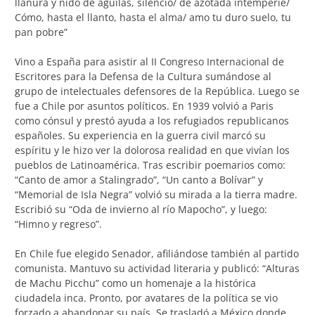
llanura y nido de águilas, silencio/ de azotada intemperie/
Cómo, hasta el llanto, hasta el alma/ amo tu duro suelo, tu
pan pobre”
Vino a España para asistir al II Congreso Internacional de
Escritores para la Defensa de la Cultura sumándose al
grupo de intelectuales defensores de la República. Luego se
fue a Chile por asuntos políticos. En 1939 volvió a Paris
como cónsul y prestó ayuda a los refugiados republicanos
españoles. Su experiencia en la guerra civil marcó su
espíritu y le hizo ver la dolorosa realidad en que vivían los
pueblos de Latinoamérica. Tras escribir poemarios como:
“Canto de amor a Stalingrado”, “Un canto a Bolívar” y
“Memorial de Isla Negra” volvió su mirada a la tierra madre.
Escribió su “Oda de invierno al río Mapocho”, y luego:
“Himno y regreso”.
En Chile fue elegido Senador, afiliándose también al partido
comunista. Mantuvo su actividad literaria y publicó: “Alturas
de Machu Picchu” como un homenaje a la histórica
ciudadela inca. Pronto, por avatares de la política se vio
forzado a abandonar su país. Se trasladó a México donde