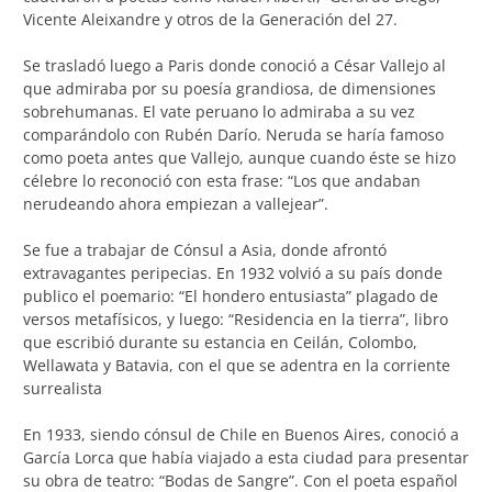
Vicente Aleixandre y otros de la Generación del 27.
Se trasladó luego a Paris donde conoció a César Vallejo al
que admiraba por su poesía grandiosa, de dimensiones
sobrehumanas. El vate peruano lo admiraba a su vez
comparándolo con Rubén Darío. Neruda se haría famoso
como poeta antes que Vallejo, aunque cuando éste se hizo
célebre lo reconoció con esta frase: “Los que andaban
nerudeando ahora empiezan a vallejear”.
Se fue a trabajar de Cónsul a Asia, donde afrontó
extravagantes peripecias. En 1932 volvió a su país donde
publico el poemario: “El hondero entusiasta” plagado de
versos metafísicos, y luego: “Residencia en la tierra”, libro
que escribió durante su estancia en Ceilán, Colombo,
Wellawata y Batavia, con el que se adentra en la corriente
surrealista
En 1933, siendo cónsul de Chile en Buenos Aires, conoció a
García Lorca que había viajado a esta ciudad para presentar
su obra de teatro: “Bodas de Sangre”. Con el poeta español