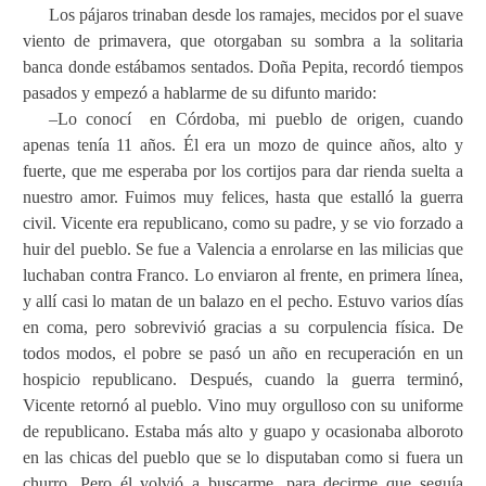
Los pájaros trinaban desde los ramajes, mecidos por el suave
viento de primavera, que otorgaban su sombra a la solitaria
banca donde estábamos sentados. Doña Pepita, recordó tiempos
pasados y empezó a hablarme de su difunto marido:
–Lo conocí
en Córdoba, mi pueblo de origen, cuando
apenas tenía 11 años. Él era un mozo de quince años, alto y
fuerte, que me esperaba por los cortijos para dar rienda suelta a
nuestro amor. Fuimos muy felices, hasta que estalló la guerra
civil. Vicente era republicano, como su padre, y se vio forzado a
huir del pueblo. Se fue a Valencia a enrolarse en las milicias que
luchaban contra Franco. Lo enviaron al frente, en primera línea,
y allí casi lo matan de un balazo en el pecho. Estuvo varios días
en coma, pero sobrevivió gracias a su corpulencia física. De
todos modos, el pobre se pasó un año en recuperación en un
hospicio republicano. Después, cuando la guerra terminó,
Vicente retornó al pueblo. Vino muy orgulloso con su uniforme
de republicano. Estaba más alto y guapo y ocasionaba alboroto
en las chicas del pueblo que se lo disputaban como si fuera un
churro. Pero él volvió a buscarme, para decirme que seguía