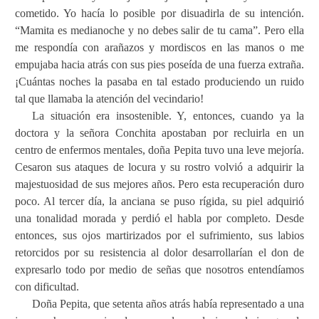
cometido. Yo hacía lo posible por disuadirla de su intención.
“Mamita es medianoche y no debes salir de tu cama”. Pero ella
me respondía con arañazos y mordiscos en las manos o me
empujaba hacia atrás con sus pies poseída de una fuerza extraña.
¡Cuántas noches la pasaba en tal estado produciendo un ruido
tal que llamaba la atención del vecindario!
La situación era insostenible. Y, entonces, cuando ya la
doctora y la señora Conchita apostaban por recluirla en un
centro de enfermos mentales, doña Pepita tuvo una leve mejoría.
Cesaron sus ataques de locura y su rostro volvió a adquirir la
majestuosidad de sus mejores años. Pero esta recuperación duro
poco. Al tercer día, la anciana se puso rígida, su piel adquirió
una tonalidad morada y perdió el habla por completo. Desde
entonces, sus ojos martirizados por el sufrimiento, sus labios
retorcidos por su resistencia al dolor desarrollarían el don de
expresarlo todo por medio de señas que nosotros entendíamos
con dificultad.
Doña Pepita, que setenta años atrás había representado a una