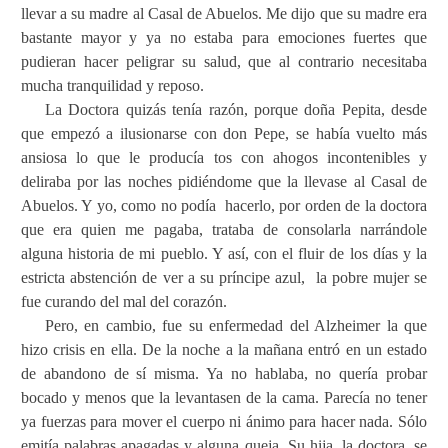
llevar a su madre al Casal de Abuelos. Me dijo que su madre era
bastante mayor y ya no estaba para emociones fuertes que
pudieran hacer peligrar su salud, que al contrario necesitaba
mucha tranquilidad y reposo.
La Doctora quizás tenía razón, porque doña Pepita, desde
que empezó a ilusionarse con don Pepe, se había vuelto más
ansiosa lo que le producía tos con ahogos incontenibles y
deliraba por las noches pidiéndome que la llevase al Casal de
Abuelos. Y yo, como no podía
hacerlo, por orden de la doctora
que era quien me pagaba, trataba de consolarla narrándole
alguna historia de mi pueblo. Y así, con el fluir de los días y la
estricta abstención de ver a su príncipe azul,
la pobre mujer se
fue curando del mal del corazón.
Pero, en cambio, fue su enfermedad del Alzheimer la que
hizo crisis en ella. De la noche a la mañana entró en un estado
de abandono de sí misma. Ya no hablaba, no quería probar
bocado y menos que la levantasen de la cama. Parecía no tener
ya fuerzas para mover el cuerpo ni ánimo para hacer nada. Sólo
emitía palabras apagadas y alguna queja. Su hija, la doctora, se