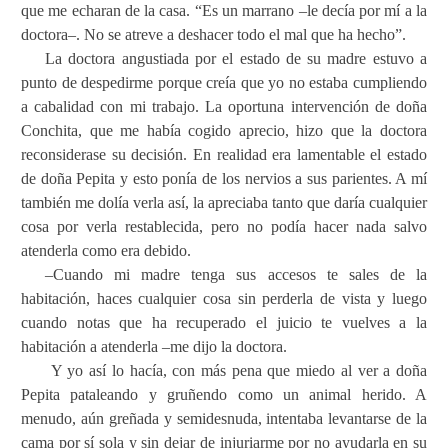
que me echaran de la casa. “Es un marrano –le decía por mí a la
doctora–. No se atreve a deshacer todo el mal que ha hecho”.
La doctora angustiada por el estado de su madre estuvo a
punto de despedirme porque creía que yo no estaba cumpliendo
a cabalidad con mi trabajo. La oportuna intervención de doña
Conchita, que me había cogido aprecio, hizo que la doctora
reconsiderase su decisión. En realidad era lamentable el estado
de doña Pepita y esto ponía de los nervios a sus parientes. A mí
también me dolía verla así, la apreciaba tanto que daría cualquier
cosa por verla restablecida, pero no podía hacer nada salvo
atenderla como era debido.
–Cuando mi madre tenga sus accesos te sales de la
habitación, haces cualquier cosa sin perderla de vista y luego
cuando notas que ha recuperado el juicio te vuelves a la
habitación a atenderla –me dijo la doctora.
Y yo así lo hacía, con más pena que miedo al ver a doña
Pepita pataleando y gruñendo como un animal herido. A
menudo, aún greñada y semidesnuda, intentaba levantarse de la
cama por sí sola y sin dejar de injuriarme por no ayudarla en su