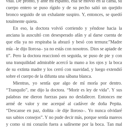
vital. De pronto, y ante mi espanto, ella se movió en la cama, su
cuerpo entero se puso rígido y de su pecho salió un quejido
bronco seguido de un exhalante suspiro. Y, entonces, se quedó
totalmente quieta.
En eso, la doctora volvió corriendo y yéndose hacia la
anciana la auscultó con desesperado afán y al darse cuenta de
que ella ya no respiraba la abrazó y besó con ternura:”Madre
mía –le dijo llorosa– ya no estás con nosotros. Dios se apiade de
ti”. Pero la doctora reaccionó en seguida, se puso de pie y con
una tranquilidad admirable acercó la mano a los ojos y la boca
de su extinta madre y los cerró con suavidad, y luego extendió
sobre el cuerpo de la difunta una sábana blanca.
Mientras, yo sentía que algo de mí moría por dentro.
“Tranquilo”, me dijo la doctora. “Morir es ley de vida”. Y sus
palabras me dieron fuerzas para no desfallecer. Entonces me
armé de valor y me acerqué al cadáver de doña Pepita.
“Descanse en paz, doñita –le dije lloroso–. Yo nunca olvidaré
sus sabios consejos”. Y no pude decir más, porque sentía mareos
y como si mi corazón fuera a salírseme por la boca. Tan mal