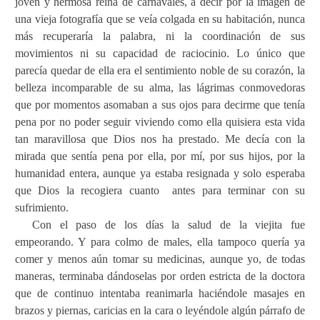
joven y hermosa reina de carnavales, a decir por la imagen de
una vieja fotografía que se veía colgada en su habitación, nunca
más recuperaría la palabra, ni la coordinación de sus
movimientos ni su capacidad de raciocinio. Lo único que
parecía quedar de ella era el sentimiento noble de su corazón, la
belleza incomparable de su alma, las lágrimas conmovedoras
que por momentos asomaban a sus ojos para decirme que tenía
pena por no poder seguir viviendo como ella quisiera esta vida
tan maravillosa que Dios nos ha prestado. Me decía con la
mirada que sentía pena por ella, por mí, por sus hijos, por la
humanidad entera, aunque ya estaba resignada y solo esperaba
que Dios la recogiera cuanto
antes para terminar con su
sufrimiento.
Con el paso de los días la salud de la viejita fue
empeorando. Y para colmo de males, ella tampoco quería ya
comer y menos aún tomar su medicinas, aunque yo, de todas
maneras, terminaba dándoselas por orden estricta de la doctora
que de continuo intentaba reanimarla haciéndole masajes en
brazos y piernas, caricias en la cara o leyéndole algún párrafo de