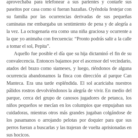
aprovechaba para telefonear a sus parientes y contarle sus
paseitos por casa como si fueran hazañas. Oyéndola festejar con
su familia por las ocurrencias derivadas de sus pequeñas
caminatas me embargaba un sentimiento de pena y de alegría a
la vez. La octogenaria era como una niña graciosa y ocurrente a
la que yo animaba con frecuencia: “Pronto podrás salir a la calle
a tomar el sol, Pepita”.
Aquello fue posible el día que su hija dictaminó el fin de su
convalecencia. Entonces bajamos por el ascensor del vecindario,
atados del brazo como siameses, y luego, riéndonos de alguna
ocurrencia abandonamos la finca con dirección al parque Can
Manteca. Era una tarde espléndida. El sol acariciaba nuestros
pálidos rostros devolviéndonos la alegría de vivir. En medio del
parque, cerca del grupo de canosos jugadores de petanca, los
niños pequeños se mecían en los columpios que empujaban sus
cuidadoras, mientras otros más grandes jugaban colgándose de
los pasamanos o arrojando pelotas por doquier para que sus
perros fueran a buscarlas y las trajeran de vuelta aprisionadas en
sus hocicos.