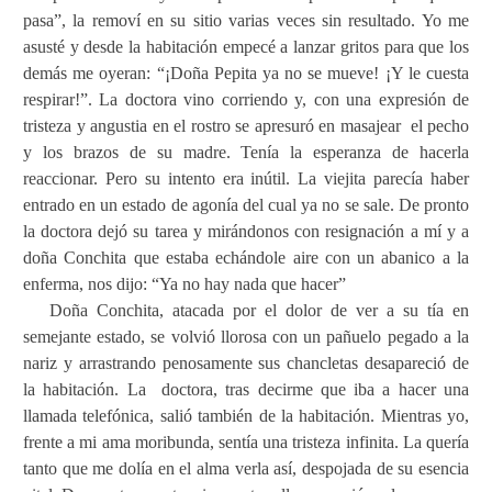
pasa”, la removí en su sitio varias veces sin resultado. Yo me
asusté y desde la habitación empecé a lanzar gritos para que los
demás me oyeran: “¡Doña Pepita ya no se mueve! ¡Y le cuesta
respirar!”. La doctora vino corriendo y, con una expresión de
tristeza y angustia en el rostro se apresuró en masajear
el pecho
y los brazos de su madre. Tenía la esperanza de hacerla
reaccionar. Pero su intento era inútil. La viejita parecía haber
entrado en un estado de agonía del cual ya no se sale. De pronto
la doctora dejó su tarea y mirándonos con resignación a mí y a
doña Conchita que estaba echándole aire con un abanico a la
enferma, nos dijo: “Ya no hay nada que hacer”
Doña Conchita, atacada por el dolor de ver a su tía en
semejante estado, se volvió llorosa con un pañuelo pegado a la
nariz y arrastrando penosamente sus chancletas desapareció de
la habitación. La
doctora, tras decirme que iba a hacer una
llamada telefónica, salió también de la habitación. Mientras yo,
frente a mi ama moribunda, sentía una tristeza infinita. La quería
tanto que me dolía en el alma verla así, despojada de su esencia