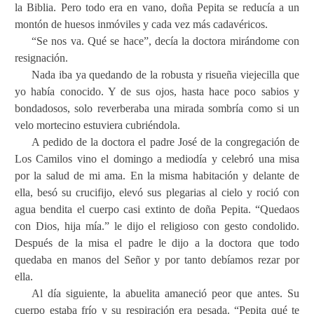
la Biblia. Pero todo era en vano, doña Pepita se reducía a un
montón de huesos inmóviles y cada vez más cadavéricos.
“Se nos va. Qué se hace”, decía la doctora mirándome con
resignación.
Nada iba ya quedando de la robusta y risueña viejecilla que
yo había conocido. Y de sus ojos, hasta hace poco sabios y
bondadosos, solo reverberaba una mirada sombría como si un
velo mortecino estuviera cubriéndola.
A pedido de la doctora el padre José de la congregación de
Los Camilos vino el domingo a mediodía y celebró una misa
por la salud de mi ama. En la misma habitación y delante de
ella, besó su crucifijo, elevó sus plegarias al cielo y roció con
agua bendita el cuerpo casi extinto de doña Pepita. “Quedaos
con Dios, hija mía.” le dijo el religioso con gesto condolido.
Después de la misa el padre le dijo a la doctora que todo
quedaba en manos del Señor y por tanto debíamos rezar por
ella.
Al día siguiente, la abuelita amaneció peor que antes. Su
cuerpo estaba frío y su respiración era pesada. “Pepita qué te