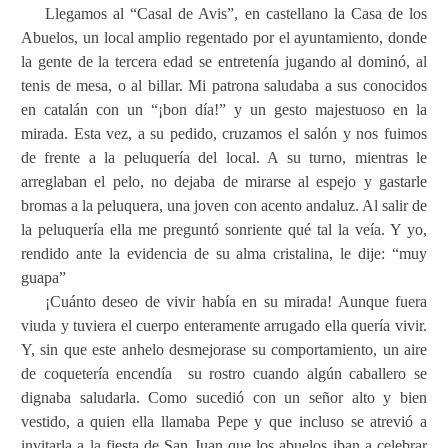
Llegamos al “Casal de Avis”, en castellano la Casa de los
Abuelos, un local amplio regentado por el ayuntamiento, donde
la gente de la tercera edad se entretenía jugando al dominó, al
tenis de mesa, o al billar. Mi patrona saludaba a sus conocidos
en catalán con un “¡bon día!” y un gesto majestuoso en la
mirada. Esta vez, a su pedido, cruzamos el salón y nos fuimos
de frente a la peluquería del local. A su turno, mientras le
arreglaban el pelo, no dejaba de mirarse al espejo y gastarle
bromas a la peluquera, una joven con acento andaluz. Al salir de
la peluquería ella me preguntó sonriente qué tal la veía. Y yo,
rendido ante la evidencia de su alma cristalina, le dije: “muy
guapa”
¡Cuánto deseo de vivir había en su mirada! Aunque fuera
viuda y tuviera el cuerpo enteramente arrugado ella quería vivir.
Y, sin que este anhelo desmejorase su comportamiento, un aire
de coquetería encendía
su rostro cuando algún caballero se
dignaba saludarla. Como sucedió con un señor alto y bien
vestido, a quien ella llamaba Pepe y que incluso se atrevió a
invitarla a la fiesta de San Juan que los abuelos iban a celebrar