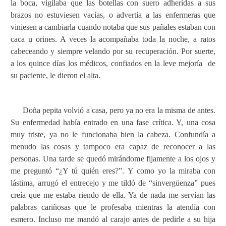
la boca, vigilaba que las botellas con suero adheridas a sus
brazos no estuviesen vacías, o advertía a las enfermeras que
viniesen a cambiarla cuando notaba que sus pañales estaban con
caca u orines. A veces la acompañaba toda la noche, a ratos
cabeceando y siempre velando por su recuperación. Por suerte,
a los quince días los médicos, confiados en la leve mejoría
de
su paciente, le dieron el alta.
Doña pepita volvió a casa, pero ya no era la misma de antes.
Su enfermedad había entrado en una fase crítica. Y, una cosa
muy triste, ya no le funcionaba bien la cabeza. Confundía a
menudo las cosas y tampoco era capaz de reconocer a las
personas. Una tarde se quedó mirándome fijamente a los ojos y
me preguntó “¿Y tú quién eres?”. Y como yo la miraba con
lástima, arrugó el entrecejo y me tildó de “sinvergüenza” pues
creía que me estaba riendo de ella. Ya de nada me servían las
palabras cariñosas que le profesaba mientras la atendía con
esmero. Incluso me mandó al carajo antes de pedirle a su hija