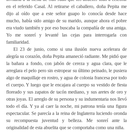
en el referido Casal. Al retirarse el caballero, doña Pepita me
dijo al oído que a este señor guapo lo conocía desde hace
mucho, había sido amigo de su marido, aunque ahora el pobre
era viudo también y por eso buscaba la compañía de una amiga.
Yo me sonreí y levanté las cejas para interrogarla con
familiaridad.
El 23 de junio, como si una ilusión nueva acelerara de
alegría su corazón, doña Pepita amaneció radiante. Me pidió que
la bañara a fondo, con jabón de cereza y agua clara, que le
arreglara el pelo pero sin estropear su último peinado, le pusiera
algo de maquillaje en rostro, y agua de colonia francesa por todo
el cuerpo. Y luego que le encajara al cuerpo su vestido de fiesta
floreado y sus zapatos de tacón mediano, y sus aretes de oro y
otras joyas. El arreglo de su persona y su indumentaria nos llevó
todo el día. Y ya al caer la noche, mi patrona tenía una figura
espectacular. Se parecía a la reina de Inglaterra luciendo oronda
su recompuesta juventud y belleza. Me sonreí ante la
originalidad de esta abuelita que se comportaba como una niña.