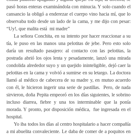
pasó horas enteras examinándola con minucia. Y solo cuando el
cansancio la obligó a enderezar el cuerpo vino hacia mí, que lo
observaba todo desde un lado de la cama, y me dijo con pesar:
“Uy!, que malita está
mi madre”
La señora Conchita, en su intento por hacer reaccionar a su
tía, le puso en las manos una pelotitas de jebe. Pero esto solo
daría un resultado pasajero: al contacto con las pelotitas, la
postrada abrió los ojos lenta y pesadamente, lanzó una mirada
condolida alrededor suyo y un quejido ininteligible, dejó caer la
pelotitas en la cama y volvió a sumirse en su letargo. La doctora
llamó al médico de cabecera de su madre y, en mutuo acuerdo
con él, le hicieron ingerir una serie de pastillas.
Pero, de nada
sirvieron, doña Pepita empeoró en los días siguientes, le sobrino
incluso diarrea, fiebre y una tos interminable que la ponía
morada. Y pronto, por disposición médica,
fue ingresada en el
hospital.
Yo iba todos los días al centro hospitalario a hacer compañía
a mi abuelita convaleciente. Le daba de comer de a poquitos en