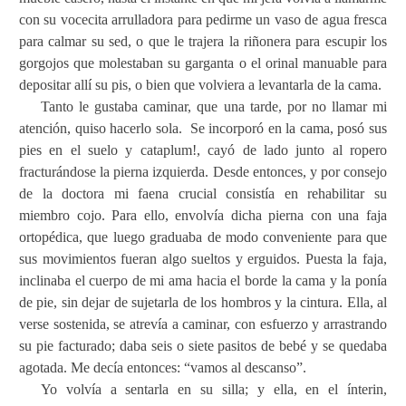
con su vocecita arrulladora para pedirme un vaso de agua fresca
para calmar su sed, o que le trajera la riñonera para escupir los
gorgojos que molestaban su garganta o el orinal manuable para
depositar allí su pis, o bien que volviera a levantarla de la cama.
Tanto le gustaba caminar, que una tarde, por no llamar mi
atención, quiso hacerlo sola.
Se incorporó en la cama, posó sus
pies en el suelo y cataplum!, cayó de lado junto al ropero
fracturándose la pierna izquierda. Desde entonces, y por consejo
de la doctora mi faena crucial consistía en rehabilitar su
miembro cojo. Para ello, envolvía dicha pierna con una faja
ortopédica, que luego graduaba de modo conveniente para que
sus movimientos fueran algo sueltos y erguidos. Puesta la faja,
inclinaba el cuerpo de mi ama hacia el borde la cama y la ponía
de pie, sin dejar de sujetarla de los hombros y la cintura. Ella, al
verse sostenida, se atrevía a caminar, con esfuerzo y arrastrando
su pie facturado; daba seis o siete pasitos de bebé y se quedaba
agotada. Me decía entonces: “vamos al descanso”.
Yo volvía a sentarla en su silla; y ella, en el ínterin,