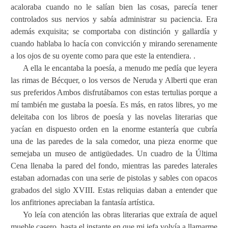
acaloraba cuando no le salían bien las cosas, parecía tener
controlados sus nervios y sabía administrar su paciencia. Era
además exquisita; se comportaba con distinción y gallardía y
cuando hablaba lo hacía con convicción y mirando serenamente
a los ojos de su oyente como para que este la entendiera. .
A ella le encantaba la poesía, a menudo me pedía que leyera
las rimas de Bécquer, o los versos de Neruda y Alberti que eran
sus preferidos Ambos disfrutábamos con estas tertulias porque a
mí también me gustaba la poesía. Es más, en ratos libres, yo me
deleitaba con los libros de poesía y las novelas literarias que
yacían en dispuesto orden en la enorme estantería que cubría
una de las paredes de la sala comedor, una pieza enorme que
semejaba un museo de antigüedades. Un cuadro de la Última
Cena llenaba la pared del fondo, mientras las paredes laterales
estaban adornadas con una serie de pistolas y sables con opacos
grabados del siglo XVIII. Estas reliquias daban a entender que
los anfitriones apreciaban la fantasía artística.
Yo leía con atención las obras literarias que extraía de aquel
mueble casero, hasta el instante en que mi jefa volvía a llamarme