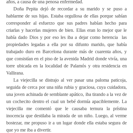
años, a causa de una penosa enfermedad.
Doña Pepita dejó de recordar a su marido y se puso a
hablarme de sus hijas. Estaba orgullosa de ellas porque sabían
corresponder al esfuerzo que sus padres habían hecho para
criarlas y hacerlas mujeres de bien. Ellas eran lo mejor que le
había dado Dios y por eso les iba a dejar como herencia
las
propiedades legadas a ella por su difunto marido, que había
trabajado duro en Barcelona durante más de cuarenta años, y
que consistían en el piso de la avenida Madrid donde vivía, una
torre ubicada en la localidad de Palamós y otra residencia en
Vallirana.
La viejecilla se distrajo al ver pasar una paloma paticoja,
seguida de cerca por una niña rubia y graciosa, cuya cuidadora,
una joven achinada de semblante apático, iba tirando a la vez de
un cochecito dentro el cual un bebé dormía apaciblemente. La
viejecilla me comentó que le causaba ternura la prístina
inocencia que destilaba la mirada de un niño. Luego, al verme
bostezar, me propuso ir a un lugar donde ella estaba segura de
que yo me iba a divertir.