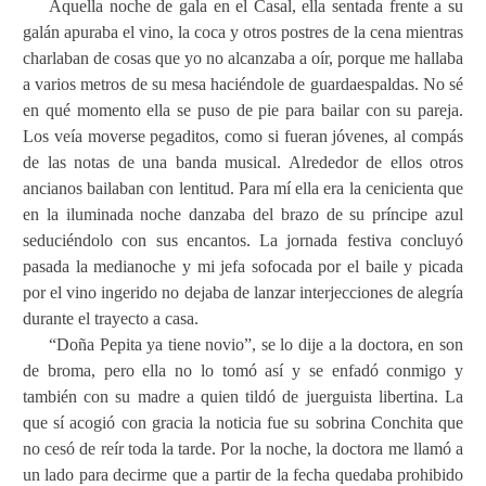
Aquella noche de gala en el Casal, ella sentada frente a su
galán apuraba el vino, la coca y otros postres de la cena mientras
charlaban de cosas que yo no alcanzaba a oír, porque me hallaba
a varios metros de su mesa haciéndole de guardaespaldas. No sé
en qué momento ella se puso de pie para bailar con su pareja.
Los veía moverse pegaditos, como si fueran jóvenes, al compás
de las notas de una banda musical. Alrededor de ellos otros
ancianos bailaban con lentitud. Para mí ella era la cenicienta que
en la iluminada noche danzaba del brazo de su príncipe azul
seduciéndolo con sus encantos. La jornada festiva concluyó
pasada la medianoche y mi jefa sofocada por el baile y picada
por el vino ingerido no dejaba de lanzar interjecciones de alegría
durante el trayecto a casa.
“Doña Pepita ya tiene novio”, se lo dije a la doctora, en son
de broma, pero ella no lo tomó así y se enfadó conmigo y
también con su madre a quien tildó de juerguista libertina. La
que sí acogió con gracia la noticia fue su sobrina Conchita que
no cesó de reír toda la tarde. Por la noche, la doctora me llamó a
un lado para decirme que a partir de la fecha quedaba prohibido