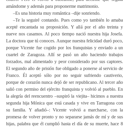
amándome y además para proponerme matrimonio.
–Es una historia muy romántica –dije sonriendo.
–Te la seguiré contando. Pues como yo también lo amaba
acepté encantada su proposición. Y allá por el año treinta y
nueve nos casamos. Al poco tiempo nació nuestra hija Josefa.
La doctora que tú conoces. Aunque nuestra felicidad duró poco,
porque Vicente fue cogido por los franquistas y enviado a un
cuartel de Zaragoza. Allí se pasó un año haciendo trabajos
forzados, mal alimentado y peor considerado por sus captores.
El segundo año de prisión fue obligado a ponerse al servicio de
Franco. Él aceptó sólo por no seguir sufriendo cautiverio,
porque de corazón nunca dejó de ser republicano. Al tercer año
salió con permiso del ejército franquista y volvió al pueblo. En
la alegría del reencuentro –suspiró la viejita– hicimos a nuestra
segunda hija Mónica que está casada y vive en Tarragona con
su familia. Y añadió–: Vicente volvió a marcharse, con la
promesa de volver pronto y no separarse jamás de mí y de sus
hijas, palabra que él cumplió hasta el día de su muerte, hace 8