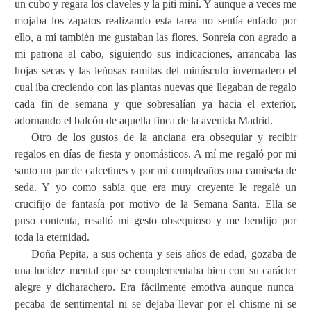
un cubo y regara los claveles y la piti miní. Y aunque a veces me
mojaba los zapatos realizando esta tarea no sentía enfado por
ello, a mí también me gustaban las flores. Sonreía con agrado a
mi patrona al cabo, siguiendo sus indicaciones, arrancaba las
hojas secas y las leñosas ramitas del minúsculo invernadero el
cual iba creciendo con las plantas nuevas que llegaban de regalo
cada fin de semana y que sobresalían ya hacia el exterior,
adornando el balcón de aquella finca de la avenida Madrid.
Otro de los gustos de la anciana era obsequiar y recibir
regalos en días de fiesta y onomásticos. A mí me regaló por mi
santo un par de calcetines y por mi cumpleaños una camiseta de
seda. Y yo como sabía que era muy creyente le regalé un
crucifijo de fantasía por motivo de la Semana Santa. Ella se
puso contenta, resaltó mi gesto obsequioso y me bendijo por
toda la eternidad.
Doña Pepita, a sus ochenta y seis años de edad, gozaba de
una lucidez mental que se complementaba bien con su carácter
alegre y dicharachero. Era fácilmente emotiva aunque nunca
pecaba de sentimental ni se dejaba llevar por el chisme ni se