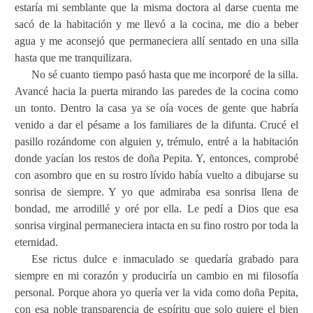
estaría mi semblante que la misma doctora al darse cuenta me
sacó de la habitación y me llevó a la cocina, me dio a beber
agua y me aconsejó que permaneciera allí sentado en una silla
hasta que me tranquilizara.
No sé cuanto tiempo pasó hasta que me incorporé de la silla.
Avancé hacia la puerta mirando las paredes de la cocina como
un tonto. Dentro la casa ya se oía voces de gente que habría
venido a dar el pésame a los familiares de la difunta. Crucé el
pasillo rozándome con alguien y, trémulo, entré a la habitación
donde yacían los restos de doña Pepita. Y, entonces, comprobé
con asombro que en su rostro lívido había vuelto a dibujarse su
sonrisa de siempre. Y yo que admiraba esa sonrisa llena de
bondad, me arrodillé y oré por ella. Le pedí a Dios que esa
sonrisa virginal permaneciera intacta en su fino rostro por toda la
eternidad.
Ese rictus dulce e inmaculado se quedaría grabado para
siempre en mi corazón y produciría un cambio en mi filosofía
personal. Porque ahora yo quería ver la vida como doña Pepita,
con esa noble transparencia de espíritu que solo quiere el bien