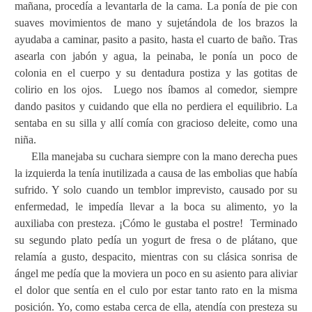
mañana, procedía a levantarla de la cama. La ponía de pie con
suaves movimientos de mano y sujetándola de los brazos la
ayudaba a caminar, pasito a pasito, hasta el cuarto de baño. Tras
asearla con jabón y agua, la peinaba, le ponía un poco de
colonia en el cuerpo y su dentadura postiza y las gotitas de
colirio en los ojos.
Luego nos íbamos al comedor, siempre
dando pasitos y cuidando que ella no perdiera el equilibrio. La
sentaba en su silla y allí comía con gracioso deleite, como una
niña.
Ella manejaba su cuchara siempre con la mano derecha pues
la izquierda la tenía inutilizada a causa de las embolias que había
sufrido. Y solo cuando un temblor imprevisto, causado por su
enfermedad, le impedía llevar a la boca su alimento, yo la
auxiliaba con presteza. ¡Cómo le gustaba el postre!
Terminado
su segundo plato pedía un yogurt de fresa o de plátano, que
relamía a gusto, despacito, mientras con su clásica sonrisa de
ángel me pedía que la moviera un poco en su asiento para aliviar
el dolor que sentía en el culo por estar tanto rato en la misma
posición. Yo, como estaba cerca de ella, atendía con presteza su