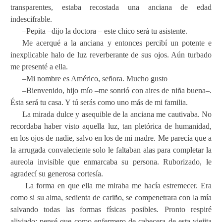
transparentes, estaba recostada una anciana de edad
indescifrable.
–Pepita –dijo la doctora – este chico será tu asistente.
Me acerqué a la anciana y entonces percibí un potente e
inexplicable halo de luz reverberante de sus ojos. Aún turbado
me presenté a ella.
–Mi nombre es Américo, señora. Mucho gusto
–Bienvenido, hijo mío –me sonrió con aires de niña buena–.
Ésta será tu casa. Y tú serás como uno más de mi familia.
La mirada dulce y asequible de la anciana me cautivaba. No
recordaba haber visto aquella luz, tan pletórica de humanidad,
en los ojos de nadie, salvo en los de mi madre. Me parecía que a
la arrugada convaleciente solo le faltaban alas para completar la
aureola invisible que enmarcaba su persona. Ruborizado, le
agradecí su generosa cortesía.
La forma en que ella me miraba me hacía estremecer. Era
como si su alma, sedienta de cariño, se compenetrara con la mía
salvando todas las formas físicas posibles. Pronto respiré
aliviado; pensé que como enfermero de cabecera de esta viejita