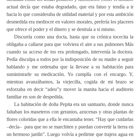
actual decía que estaba degradado, que era fatuo y tendía a ir
hacia lo que consideraba de utilidad material y por esta ambición
desmedida era mediocre en valores morales, prefería los placeres
que ofrece el poder y el dinero y se destruía a si mismo.
Discurría como una docta, hasta que su crónica tocecita la
obligaba a callarse para que volviera el aire a sus pulmones Más
cuando su acceso de tos era prolongado, intervenía la doctora.
Pedía disculpa a todos por la indisposición de su madre a seguir
hablando y me ordenaba que la llevase a su habitación para
suministrarle su medicación. Yo cumplía con el encargo. Y,
mientras avanzábamos, la viejecilla, cogida de mi brazo se
esforzaba en decir “adeu”y mover la manita hacia el auditorio
familiar en son de despedida.
La habitación de doña Pepita era un santuario, donde nunca
faltaban los maseteros con geranios, azucenas y otras plantas de
flores coloridas que a ella le encantaba tener. “Hay que cuidarlas
–decía–
para que no se marchiten y puedan convertir la tierra en
un hermoso jardín”. Luego volvía a pedirme que trajera agua en