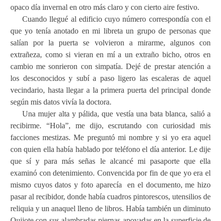
opaco día invernal en otro más claro y con cierto aire festivo.
Cuando llegué al edificio cuyo número correspondía con el
que yo tenía anotado en mi libreta un grupo de personas que
salían por la puerta se volvieron a mirarme, algunos con
extrañeza, como si vieran en mí a un extraño bicho, otros en
cambio me sonrieron con simpatía. Dejé de prestar atención a
los desconocidos y subí a paso ligero las escaleras de aquel
vecindario, hasta llegar a la primera puerta del principal donde
según mis datos vivía la doctora.
Una mujer alta y pálida, que vestía una bata blanca, salió a
recibirme. “Hola”, me dijo, escrutando con curiosidad mis
facciones mestizas. Me preguntó mi nombre y si yo era aquel
con quien ella había hablado por teléfono el día anterior. Le dije
que sí y para más señas le alcancé mi pasaporte que ella
examinó con detenimiento. Convencida por fin de que yo era el
mismo cuyos datos y foto aparecía
en el documento, me hizo
pasar al recibidor, donde había cuadros pintorescos, utensilios de
reliquia y un anaquel lleno de libros. Había también un diminuto
Quijote con sus alambradas piernas apoyadas en la superficie de