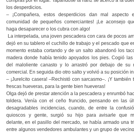
compras por el lugar. Tapándose la nariz se acercó a la due
los desperdicios.
– ¡Compañera, estos desperdicios dan mal aspecto 
comunidad de pequeños comerciantes! ¡Le aconsejo qu
haga desaparecer o los cubra con algo!
La interpelada, una joven pescadera con cara de pocos am
dejó en su tablero el cuchillo de trabajo y el pescado que 
momento estaba cortando y de un salto abandonó los tac
madera donde había tenido apoyados los pies. Cogió las
del maloliente canasto y lo arrastró por debajo de su
comercial. En seguida dio otro salto y volvió a su posición ini
– ¡Jurelcito casera! –Rechistó con sarcasmo–. ¡Y también 
frescas hueveras, para la gente bien hueveras!
Olga dejó de prestar atención a la pescadera y enrumbó hac
toldera. Venía con el ceño fruncido, pensando en las úl
desagradables incidencias, cuando, de entre la confusi
quioscos y gente, surgió su hijo para avisarle que m
delante, en el pasillo del mercado, se había armado una tri
entre algunos vendedores ambulantes y un grupo de vecino