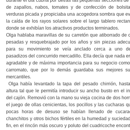
durante el día cubría por detrás las pequeñas secciones de 
de zapallos, nabos, tomates y de confección de bolsit
verduras picada y propiciaba una acogedora sombra que ev
la caída de los rayos solares sobre el largo tablero rectan
donde se exhibían los atractivos productos terminados.
Olga hablaba maravillas de su carretón que atiborrado de 
pesadas y resquebrajado por los años y sin piezas adec
para su movimiento se veía anclado cerca a uno d
pasadizos del concurrido mercadillo. Ella decía que nada er
agradable y de máxima importancia para su negocio como
carromato, que por lo demás guardaba sus mejores s
mercantiles.
Olga había levantado la tapa del pesado chirrión, hast
altura tal que le permitía introducir su ancho busto en el in
del cajón. Removió con la mano su vieja cocina de dos horni
el juego de ollas cenicientas, los pocillos y las cucharas 
pocas horas de desuso se habían llenado de cucara
chanchitos y otros bichos fértiles en la humedad y suciedad
fin, en el rincón más oscuro y poluto del cuadricoche encon