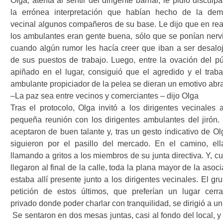
Olga, atenta al sentir del dirigente barrial, le pidió disculp
la errónea interpretación que habían hecho de la de
vecinal algunos compañeros de su base. Le dijo que en rea
los ambulantes eran gente buena, sólo que se ponían nerv
cuando algún rumor les hacía creer que iban a ser desalo
de sus puestos de trabajo. Luego, entre la ovación del pú
apiñado en el lugar, consiguió que el agredido y el traba
ambulante propiciador de la pelea se dieran un emotivo abr
–La paz sea entre vecinos y comerciantes – dijo Olga
Tras el protocolo, Olga invitó a los dirigentes vecinales 
pequeña reunión con los dirigentes ambulantes del jirón. 
aceptaron de buen talante y, tras un gesto indicativo de Ol
siguieron por el pasillo del mercado. En el camino, ell
llamando a gritos a los miembros de su junta directiva. Y, 
llegaron al final de la calle, toda la plana mayor de la asoc
estaba allí presente junto a los dirigentes vecinales. El gr
petición de estos últimos, que preferían un lugar cerr
privado donde poder charlar con tranquilidad, se dirigió a un
Se sentaron en dos mesas juntas, casi al fondo del local, 