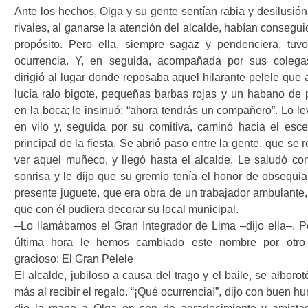
Ante los hechos, Olga y su gente sentían rabia y desilusión
rivales, al ganarse la atención del alcalde, habían consegu
propósito. Pero ella, siempre sagaz y pendenciera, tuv
ocurrencia. Y, en seguida, acompañada por sus colega
dirigió al lugar donde reposaba aquel hilarante pelele que 
lucía ralo bigote, pequeñas barbas rojas y un habano de 
en la boca; le insinuó: “ahora tendrás un compañero”. Lo le
en vilo y, seguida por su comitiva, caminó hacia el esce
principal de la fiesta. Se abrió paso entre la gente, que se r
ver aquel muñeco, y llegó hasta el alcalde. Le saludó co
sonrisa y le dijo que su gremio tenía el honor de obsequiar
presente juguete, que era obra de un trabajador ambulante,
que con él pudiera decorar su local municipal.
–Lo llamábamos el Gran Integrador de Lima –dijo ella–. P
última hora le hemos cambiado este nombre por otr
gracioso: El Gran Pelele
El alcalde, jubiloso a causa del trago y el baile, se alboro
más al recibir el regalo. “¡Qué ocurrencia!”, dijo con buen h