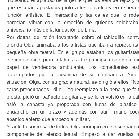
motivando el aplauso de la gente que los veía de lejos y d
que estaban apostados junto a los tabladillos en espera 
función artística. El mercadillo y las calles que lo rod
parecían vibrar con la emoción de quienes celebrab
aniversario más de la fundación de Lima.
Por detrás del telón levantado sobre el tabladillo centra
oronda Olga animaba a los artistas que iban a representa
pequeña obra teatral. En el grupo estaban los guitarristas
elenco de baile, pero faltaba la actriz principal que debía ha
papel de vendedora ambulante. Los comediantes es
preocupados por la ausencia de su compañera. Ante
situación, Olga, con su gracia natural, se dirigió a ellos: “
caras preocupadas –dijo–. Yo reemplazo a la nena que falta
presta, pidió un pañuelo de gitana y se lo envolvió en la c
asió la canasta ya preparada con frutas de plástico
enganchó en un brazo y además con ágil
mano cog
abanico abierto que empezó a utilizar.
Y, ante la sorpresa de todos, Olga irrumpió en el escenario
componente del elenco teatral. Empezó a dar vueltas p