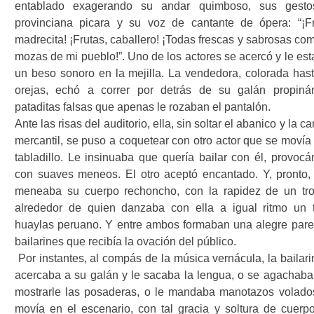
entablado exagerando su andar quimboso, sus gest
provinciana picara y su voz de cantante de ópera: “¡Fr
madrecita! ¡Frutas, caballero! ¡Todas frescas y sabrosas co
mozas de mi pueblo!”. Uno de los actores se acercó y le es
un beso sonoro en la mejilla. La vendedora, colorada hast
orejas, echó a correr por detrás de su galán propiná
pataditas falsas que apenas le rozaban el pantalón.
Ante las risas del auditorio, ella, sin soltar el abanico y la c
mercantil, se puso a coquetear con otro actor que se movía 
tabladillo. Le insinuaba que quería bailar con él, provocá
con suaves meneos. El otro aceptó encantado. Y, pronto,
meneaba su cuerpo rechoncho, con la rapidez de un tr
alrededor de quien danzaba con ella a igual ritmo un t
huaylas peruano. Y entre ambos formaban una alegre pare
bailarines que recibía la ovación del público.
Por instantes, al compás de la música vernácula, la bailar
acercaba a su galán y le sacaba la lengua, o se agachaba
mostrarle las posaderas, o le mandaba manotazos volado
movía en el escenario, con tal gracia y soltura de cuerp