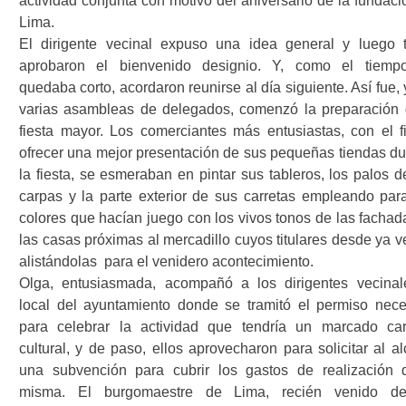
actividad conjunta con motivo del aniversario de la fundaci
Lima.
El dirigente vecinal expuso una idea general y luego 
aprobaron el bienvenido designio. Y, como el tiemp
quedaba corto, acordaron reunirse al día siguiente. Así fue, 
varias asambleas de delegados, comenzó la preparación 
fiesta mayor. Los comerciantes más entusiastas, con el f
ofrecer una mejor presentación de sus pequeñas tiendas du
la fiesta, se esmeraban en pintar sus tableros, los palos d
carpas y la parte exterior de sus carretas empleando para
colores que hacían juego con los vivos tonos de las fachad
las casas próximas al mercadillo cuyos titulares desde ya v
alistándolas
para el venidero acontecimiento.
Olga, entusiasmada, acompañó a los dirigentes vecinal
local del ayuntamiento donde se tramitó el permiso nece
para celebrar la actividad que tendría un marcado car
cultural, y de paso, ellos aprovecharon para solicitar al a
una subvención para cubrir los gastos de realización 
misma. El burgomaestre de Lima, recién venido d