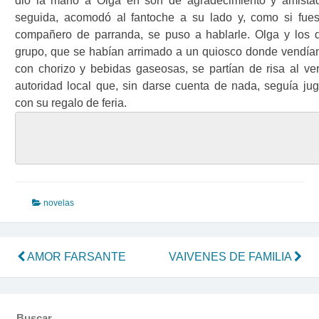
dio la mano a Olga en son de agradecimiento y amista
seguida, acomodó al fantoche a su lado y, como si fue
compañero de parranda, se puso a hablarle. Olga y los 
grupo, que se habían arrimado a un quiosco donde vendía
con chorizo y bebidas gaseosas, se partían de risa al ver
autoridad local que, sin darse cuenta de nada, seguía ju
con su regalo de feria.
novelas
Navegación
AMOR FARSANTE
VAIVENES DE FAMILIA
de
entradas
Buscar