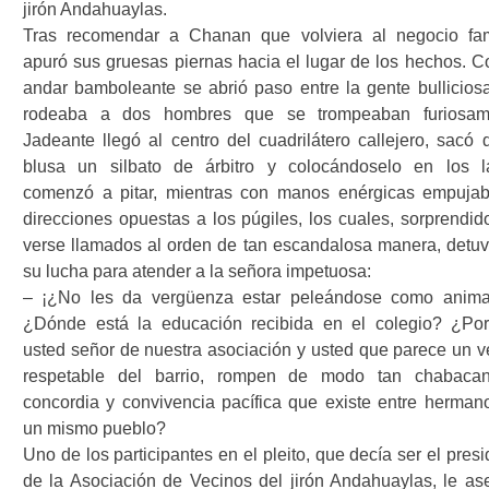
jirón Andahuaylas.
Tras recomendar a Chanan que volviera al negocio fami
apuró sus gruesas piernas hacia el lugar de los hechos. C
andar bamboleante se abrió paso entre la gente bullicios
rodeaba a dos hombres que se trompeaban furiosam
Jadeante llegó al centro del cuadrilátero callejero, sacó 
blusa un silbato de árbitro y colocándoselo en los l
comenzó a pitar, mientras con manos enérgicas empuja
direcciones opuestas a los púgiles, los cuales, sorprendid
verse llamados al orden de tan escandalosa manera, detuv
su lucha para atender a la señora impetuosa:
– ¡¿No les da vergüenza estar peleándose como anima
¿Dónde está la educación recibida en el colegio? ¿Po
usted señor de nuestra asociación y usted que parece un v
respetable del barrio, rompen de modo tan chabaca
concordia y convivencia pacífica que existe entre herman
un mismo pueblo?
Uno de los participantes en el pleito, que decía ser el pres
de la Asociación de Vecinos del jirón Andahuaylas, le as