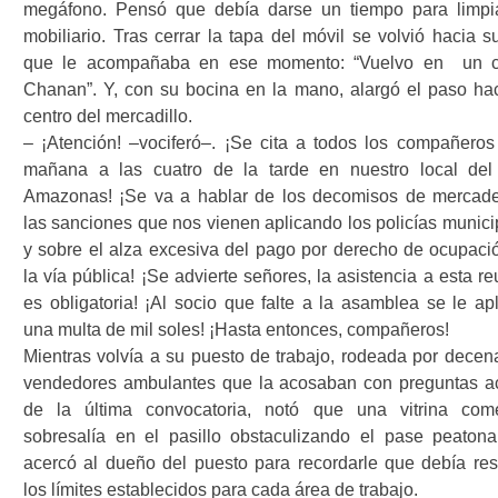
megáfono. Pensó que debía darse un tiempo para limpi
mobiliario. Tras cerrar la tapa del móvil se volvió hacia s
que le acompañaba en ese momento: “Vuelvo en
un c
Chanan”. Y, con su bocina en la mano, alargó el paso hac
centro del mercadillo.
– ¡Atención! –vociferó–. ¡Se cita a todos los compañeros
mañana a las cuatro de la tarde en nuestro local del 
Amazonas! ¡Se va a hablar de los decomisos de mercade
las sanciones que nos vienen aplicando los policías munici
y sobre el alza excesiva del pago por derecho de ocupaci
la vía pública! ¡Se advierte señores, la asistencia a esta r
es obligatoria! ¡Al socio que falte a la asamblea se le apl
una multa de mil soles! ¡Hasta entonces, compañeros!
Mientras volvía a su puesto de trabajo, rodeada por decen
vendedores ambulantes que la acosaban con preguntas a
de la última convocatoria, notó que una vitrina come
sobresalía en el pasillo obstaculizando el pase peatona
acercó al dueño del puesto para recordarle que debía res
los límites establecidos para cada área de trabajo.