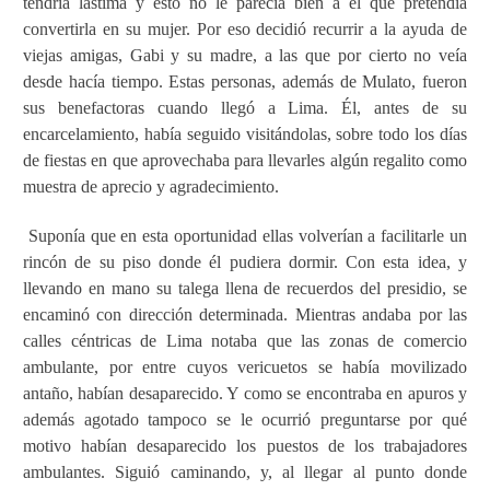
tendría lástima y esto no le parecía bien a él que pretendía
convertirla en su mujer. Por eso decidió recurrir a la ayuda de
viejas amigas, Gabi y su madre, a las que por cierto no veía
desde hacía tiempo. Estas personas, además de Mulato, fueron
sus benefactoras cuando llegó a Lima. Él, antes de su
encarcelamiento, había seguido visitándolas, sobre todo los días
de fiestas en que aprovechaba para llevarles algún regalito como
muestra de aprecio y agradecimiento.
Suponía que en esta oportunidad ellas volverían a facilitarle un
rincón de su piso donde él pudiera dormir. Con esta idea, y
llevando en mano su talega llena de recuerdos del presidio, se
encaminó con dirección determinada. Mientras andaba por las
calles céntricas de Lima notaba que las zonas de comercio
ambulante, por entre cuyos vericuetos se había movilizado
antaño, habían desaparecido. Y como se encontraba en apuros y
además agotado tampoco se le ocurrió preguntarse por qué
motivo habían desaparecido los puestos de los trabajadores
ambulantes. Siguió caminando, y, al llegar al punto donde