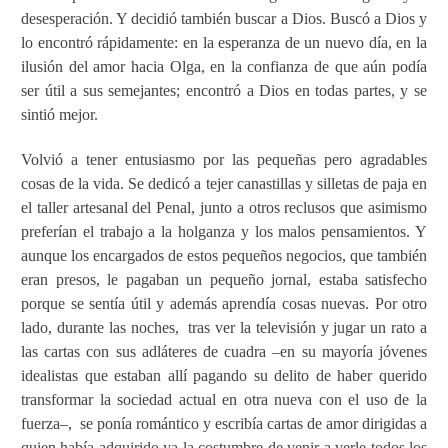
desesperación. Y decidió también buscar a Dios. Buscó a Dios y
lo encontró rápidamente: en la esperanza de un nuevo día, en la
ilusión del amor hacia Olga, en la confianza de que aún podía
ser útil a sus semejantes; encontró a Dios en todas partes, y se
sintió mejor.
Volvió a tener entusiasmo por las pequeñas pero agradables
cosas de la vida. Se dedicó a tejer canastillas y silletas de paja en
el taller artesanal del Penal, junto a otros reclusos que asimismo
preferían el trabajo a la holganza y los malos pensamientos. Y
aunque los encargados de estos pequeños negocios, que también
eran presos, le pagaban un pequeño jornal, estaba satisfecho
porque se sentía útil y además aprendía cosas nuevas. Por otro
lado, durante las noches,
tras ver la televisión y jugar un rato a
las cartas con sus adláteres de cuadra –en su mayoría jóvenes
idealistas que estaban allí pagando su delito de haber querido
transformar la sociedad actual en otra nueva con el uso de la
fuerza–,
se ponía romántico y escribía cartas de amor dirigidas a
quien había adquirido ya la costumbre de venir a verle todos los