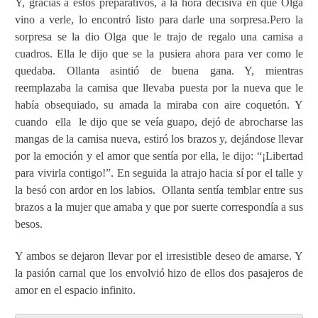
Y, gracias a estos preparativos, a la hora decisiva en que Olga
vino a verle, lo encontró listo para darle una sorpresa.
Pero la
sorpresa se la dio Olga que le trajo de regalo una camisa a
cuadros. Ella le dijo que se la pusiera ahora para ver como le
quedaba. Ollanta asintió de buena gana. Y, mientras
reemplazaba la camisa que llevaba puesta por la nueva que le
había obsequiado, su amada la miraba con aire coquetón. Y
cuando
ella
le dijo que se veía guapo, dejó de abrocharse las
mangas de la camisa nueva, estiró los brazos y, dejándose llevar
por la emoción y el amor que sentía por ella, le dijo: “¡Libertad
para vivirla contigo!”. En seguida la atrajo hacia sí por el talle y
la besó con ardor en los labios.
Ollanta sentía temblar entre sus
brazos a la mujer que amaba y que por suerte correspondía a sus
besos.
Y ambos se dejaron llevar por el irresistible deseo de amarse. Y
la pasión carnal que los envolvió hizo de ellos dos pasajeros de
amor en el espacio infinito.