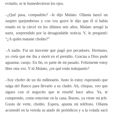
evitarlo, se le humedecieron los ojos.
–¿Qué pasa, compadrito? –le dijo Mulato.
Ollanta lanzó un
suspiro quejumbroso y con voz grave le dijo que él sí había
estado en la cárcel en los últimos seis años.
Mulato arrugó la
nariz, sorprendido por la desagradable noticia. Y, le preguntó:
“¿A quién mataste cholito?”
–A nadie. Fui un inocente que pagó por pecadores. Hermano,
yo creía que me iba a morir en el presidio. Gracias a Dios pude
aguantar, carajo. En fin, es parte de mi pasado. Felizmente estoy
libre otra vez. Y tú Mulato, ¿en qué estás trabajando?
–Soy chofer de un tío millonario. Justo lo estoy esperando que
salga del Banco para llevarlo a su chalet. Ah, chispas, veo que
sigues con el negocito que te enseñé hace años. Ya, te
comprendo, como estuviste en la cana. Bueno, ya viene mi jefe.
Gusto de verte, cholito. Espera, apunta mi teléfono.
Ollanta
acomodó en la vereda su atado de periódicos y a la volada sacó