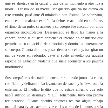
que se ahogaba en la cárcel y que de un momento a otro iba a
morir.
El rostro de su madre, ser querido que ya no estaba en
este mundo, pasó ante él mirándole con lástima.
Le sobrevino,
entonces, un malestar extraño: la fiebre se acumuló en su frente,
el ritmo de su pulso se aceleró y su cuerpo fue atacado por unos
espasmos incontrolables. Desesperado se llevó las manos a la
cabeza, como si quisiera contener el intenso dolor interior que
perturbaba su capacidad de raciocinio y dominaba enteramente
su cuerpo. Ollanta dio unos pasos dentro su celda y, tras girar un
par de veces en redondo, cayó al suelo envuelto por aquella
especie de agitación violenta que suele acometer a los pájaros
moribundos.
Sus compañeros de cuadra lo encontraron tirado junto a la cama,
con fiebre y delirando. Lo levantaron del suelo y lo llevaron a la
enfermería. El médico le dijo que no estaba enfermo que sólo
había sufrido un desmayo. Y allí,
felizmente, tuvo una pronta
recuperación. Ollanta decidió entonces realizar algún trabajo
manual para evitar caer otra vez en las garras de la angustia y la