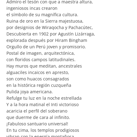
Admiro el tesón con que a maestra altura,
ingeniosos incas crearon
el símbolo de su magnífica cultura.
Ruina de oro en la Sierra majestuosa,
por designios de Wiraqocha y Pachacútec,
Descubierta en 1902 por Agustín Lizárraga,
explorada después por Hiram Bingham
Orgullo de un Perú joven y promisorio.
Postal de imagen, arquitectónica,
con floridos campos latitudinales.
Hay muros que meditan, ancestrales
alguaciles incaicos en apresto,
son como huacos consagrados
en la histórica región cuzqueña
Pulida joya americana.
Refulge tu luz en la noche estrellada
Y a la hora matinal el Inti victorioso
acaricia el perfil del soberano
que duerme de cara al infinito.
¡Fabuloso santuario universal!
En tu cima, los templos prodigiosos
vibran con la energía montañosa.